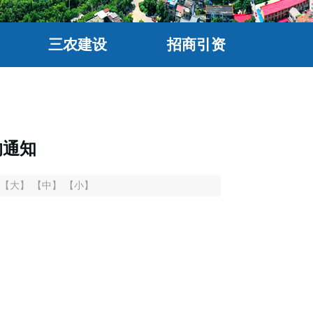
三农建设
招商引资
的通知
【大】
【中】
【小】