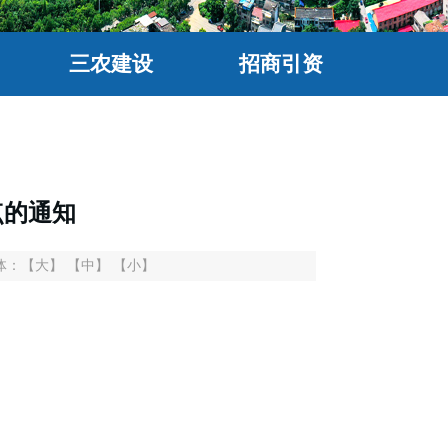
三农建设
招商引资
点的通知
体：
【大】
【中】
【小】