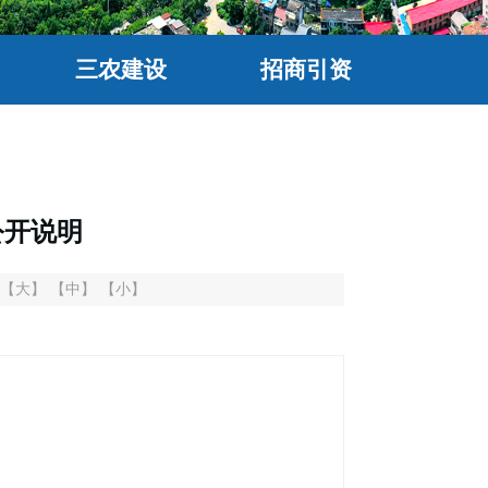
三农建设
招商引资
公开说明
【大】
【中】
【小】