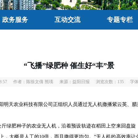
政务服务
互动交流
专题专栏
“飞播”绿肥种 催生好“丰”景
8:57
作者：陈徐文倩 熊瑛
来源：益阳日报
浏览次数：
135
字
阳明天农业科技有限公司正组织人员通过无人机撒播紫云英、腊
公斤绿肥种子的农业无人机，沿着预设轨迹在稻田上空来回盘旋
以上，大概是人工的10倍，而且撒得更均匀。”无人机的高效率