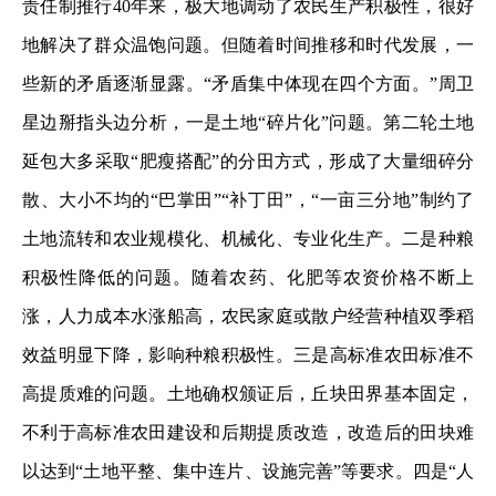
责任制推行40年来，极大地调动了农民生产积极性，很好
地解决了群众温饱问题。但随着时间推移和时代发展，一
些新的矛盾逐渐显露。“矛盾集中体现在四个方面。”周卫
星边掰指头边分析，一是土地“碎片化”问题。第二轮土地
延包大多采取“肥瘦搭配”的分田方式，形成了大量细碎分
散、大小不均的“巴掌田”“补丁田”，“一亩三分地”制约了
土地流转和农业规模化、机械化、专业化生产。二是种粮
积极性降低的问题。随着农药、化肥等农资价格不断上
涨，人力成本水涨船高，农民家庭或散户经营种植双季稻
效益明显下降，影响种粮积极性。三是高标准农田标准不
高提质难的问题。土地确权颁证后，丘块田界基本固定，
不利于高标准农田建设和后期提质改造，改造后的田块难
以达到“土地平整、集中连片、设施完善”等要求。四是“人