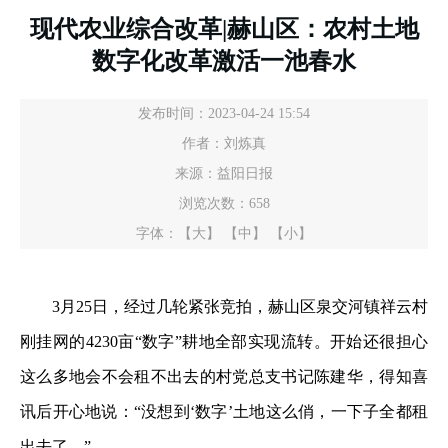
现代农业综合改革|赫山区：农村土地
数字化改革激活一池春水
发布时间：2023-04-24 15:54
作者：刘炼真
来源：益阳日报
浏览次数：
658
字体：
【大】
【中】
【小】
3月25日，经过几轮紧张竞拍，赫山区泉交河镇祥云村
刚挂网的4230亩“数字”耕地全部实现流转。开始还很担心
这么多地会不会租不出去的村党总支书记陈建华，得知喜
讯后开心地说：“没想到‘数字’土地这么俏，一下子全都租
出去了。”