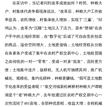
在采访中，当记者问到改革成效如何？村民、种粮大
户、村集体代表争着现身说法。“改革后，种粮大户工作效
率提高，农民增收，村集体收入增加，实现了‘三赢’。”邱
鸿认为，改革为“沉睡”土地注入了活力。原本“禁锢”在农
户手中的土地经营权，在“数字化”后成了可自由竞价拍卖
的商品，溢价空间增大，土地更值钱；土地经营权从分散
在各家各户变成了集中在农村产权交易中心，土地租赁随
之由传统的一对一“零售”，变成一对多“批发”，流转更方
便；土地集中连片，旋耕机、无人机可驰骋其间，推广机
械化、规模化、集约化耕种，种粮更赚钱。“我可是土地数
字化改革的受益者呢！”泉交河镇新松树桥村种粮大户谭晓
湖是个“老”种粮大户，去年他通过区农村产权交易中心一
次性流转了481亩地，全部种优质稻，收益大增；全程机械