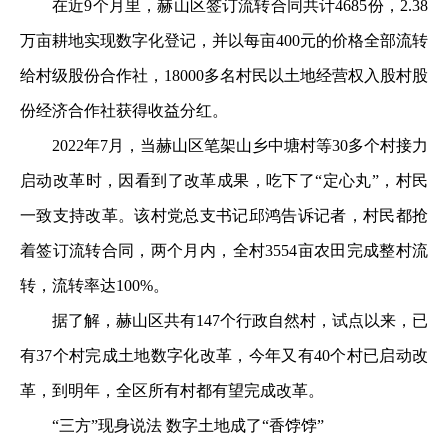
在近9个月里，赫山区签订流转合同共计4685份，2.38
万亩耕地实现数字化登记，并以每亩400元的价格全部流转
给村级股份合作社，18000多名村民以土地经营权入股村股
份经济合作社获得收益分红。
2022年7月，当赫山区笔架山乡中塘村等30多个村接力
启动改革时，因看到了改革成果，吃下了“定心丸”，村民
一致支持改革。该村党总支书记邱鸿告诉记者，村民都抢
着签订流转合同，两个月内，全村3554亩农田完成整村流
转，流转率达100%。
据了解，赫山区共有147个行政自然村，试点以来，已
有37个村完成土地数字化改革，今年又有40个村已启动改
革，到明年，全区所有村都有望完成改革。
“三方”现身说法 数字土地成了“香饽饽”